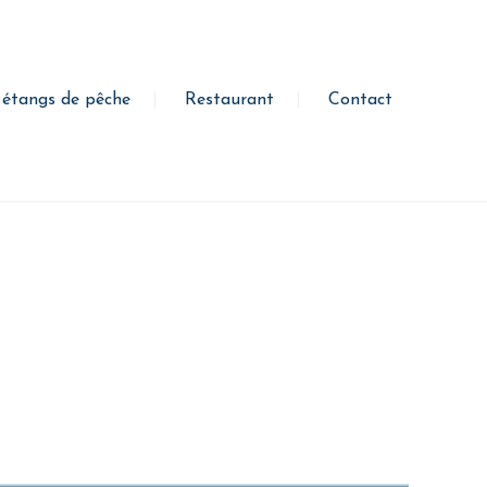
 étangs de pêche
Restaurant
Contact
MENU
MENU
SINGLE DISH
SHOP
SHOP
SHOP
SHOP