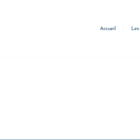
Accueil
Les
OME
HOME
HOME
HOME
MENU
BOOK A TABLE
OPEN TABLE